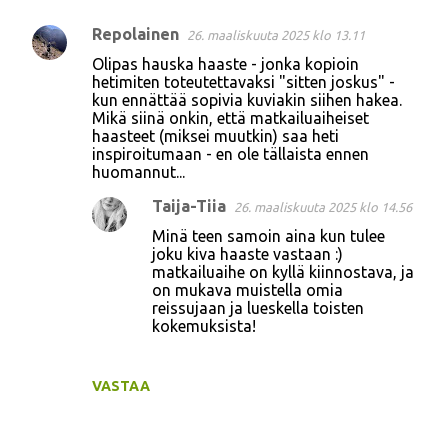
Repolainen
26. maaliskuuta 2025 klo 13.11
Olipas hauska haaste - jonka kopioin
hetimiten toteutettavaksi "sitten joskus" -
kun ennättää sopivia kuviakin siihen hakea.
Mikä siinä onkin, että matkailuaiheiset
haasteet (miksei muutkin) saa heti
inspiroitumaan - en ole tällaista ennen
huomannut...
Taija-Tiia
26. maaliskuuta 2025 klo 14.56
Minä teen samoin aina kun tulee
joku kiva haaste vastaan :)
matkailuaihe on kyllä kiinnostava, ja
on mukava muistella omia
reissujaan ja lueskella toisten
kokemuksista!
VASTAA