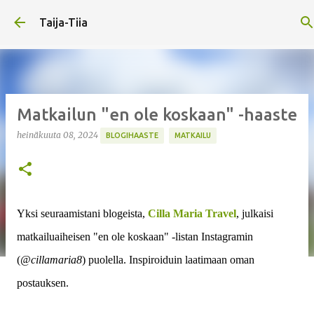
Siirry pääsisältöön
Taija-Tiia
Matkailun "en ole koskaan" -haaste
heinäkuuta 08, 2024
BLOGIHAASTE
MATKAILU
Yksi seuraamistani blogeista,
Cilla Maria Travel
, julkaisi
matkailuaiheisen "en ole koskaan" -listan Instagramin
(
@cillamaria8
) puolella. Inspiroiduin laatimaan oman
postauksen.