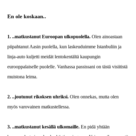
En ole koskaan..
1. ..matkustanut Euroopan ulkopuolella.
Olen ainoastaan
piipahtanut Aasin puolella, kun laskeuduimme Istanbuliin ja
linja-auto kuljetti meidät lentokentältä kaupungin
eurooppalaiselle puolelle. Vanhassa passissani on tästä visiitistä
muistona leima.
2. ..joutunut rikoksen uhriksi.
Olen onnekas, mutta olen
myös varovainen matkustellessa.
3. ..matkustanut kesällä ulkomaille.
En pidä yhtään