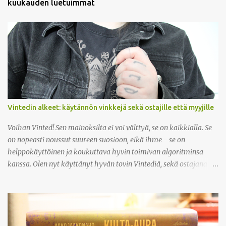
kuukauden luetuimmat
n
t
t
i
Vintedin alkeet: käytännön vinkkejä sekä ostajille että myyjille
Voihan Vinted! Sen mainoksilta ei voi välttyä, se on kaikkialla. Se
on nopeasti noussut suureen suosioon, eikä ihme - se on
helppokäyttöinen ja koukuttava hyvin toimivan algoritminsa
kanssa. Olen nyt käyttänyt hyvän tovin Vintediä, sekä ostajana
että myyjänä, ja olen tykännyt kovasti. Kaikin puolin kätevä
sivusto! Miten se siis toimii? Vinted on yksityisihmisille tarkoitettu
kirpputorialusta, jonka kautta on kätevä etsiä ja löytää aivan
kaikenlaista vaatteista kodintarvikkeisiin. Vaikka Vintediä pääsee
selaamaan ilman rekisteröitymistäkin, täytyy ostaessa ja