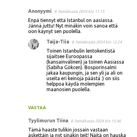
Anonyymi
8. heinäkuuta 2024 klo 11.15
K
Enpä tiennyt että Istanbul on aasiassa.
o
Jännä juttu! Nyt minäkin voin sanoa että
oon käynyt sen puolella.
m
m
Taija-Tiia
8. heinäkuuta 2024 klo 12.24
e
Toinen Istanbulin lentokentistä
sijaitsee Euroopassa
n
(kansainvälinen) ja toinen Aasiassa
t
(Sabiha Gökcen). Bosporinsalmi
jakaa kaupungin, ja sen yli ja ali on
i
useita eri keinoja päästä :) on siis
t
helppoa käydä molempien
maanosien puolella.
VASTAA
Tyylimurun Tiina
8. heinäkuuta 2024 klo 15.46
Tämä haaste tulikin jossain vastaan
äskettäin ja nyt sinäkin teit! Näitä on hauska