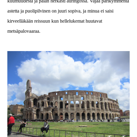
kuumuudesta ja palan herkästi auringossa. Vajaa parikymmentä
astetta ja puolipilvinen on juuri sopiva, ja minua ei saisi
kirveelläkään reissuun kun hellelukemat huutavat
metsäpalovaaraa.