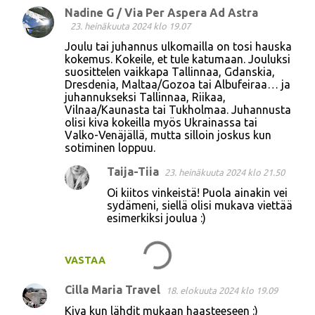
Nadine G / Via Per Aspera Ad Astra
23. heinäkuuta 2024 klo 19.07
Joulu tai juhannus ulkomailla on tosi hauska
kokemus. Kokeile, et tule katumaan. Jouluksi
suosittelen vaikkapa Tallinnaa, Gdanskia,
Dresdenia, Maltaa/Gozoa tai Albufeiraa… ja
juhannukseksi Tallinnaa, Riikaa,
Vilnaa/Kaunasta tai Tukholmaa. Juhannusta
olisi kiva kokeilla myös Ukrainassa tai
Valko-Venäjällä, mutta silloin joskus kun
sotiminen loppuu.
Taija-Tiia
23. heinäkuuta 2024 klo 21.50
Oi kiitos vinkeistä! Puola ainakin vei
sydämeni, siellä olisi mukava viettää
esimerkiksi joulua :)
VASTAA
Cilla Maria Travel
18. elokuuta 2024 klo 19.09
Kiva kun lähdit mukaan haasteeseen :)