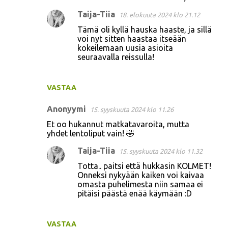
Taija-Tiia
18. elokuuta 2024 klo 21.12
Tämä oli kyllä hauska haaste, ja sillä
voi nyt sitten haastaa itseään
kokeilemaan uusia asioita
seuraavalla reissulla!
VASTAA
Anonyymi
15. syyskuuta 2024 klo 11.26
Et oo hukannut matkatavaroita, mutta
yhdet lentoliput vain! 🤣
Taija-Tiia
15. syyskuuta 2024 klo 11.32
Totta.. paitsi että hukkasin KOLMET!
Onneksi nykyään kaiken voi kaivaa
omasta puhelimesta niin samaa ei
pitäisi päästä enää käymään :D
VASTAA