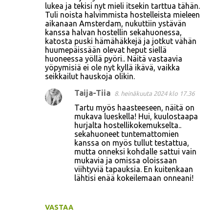
lukea ja tekisi nyt mieli itsekin tarttua tähän.
Tuli noista halvimmista hostelleista mieleen
aikanaan Amsterdam, nukuttiin ystävän
kanssa halvan hostellin sekahuonessa,
katosta puski hämähäkkejä ja jotkut vähän
huumepäissään olevat heput siellä
huoneessa yöllä pyöri.. Näitä vastaavia
yöpymisiä ei ole nyt kyllä ikävä, vaikka
seikkailut hauskoja olikin.
Taija-Tiia
8. heinäkuuta 2024 klo 17.36
Tartu myös haasteeseen, näitä on
mukava lueskella! Hui, kuulostaapa
hurjalta hostellikokemukselta..
sekahuoneet tuntemattomien
kanssa on myös tullut testattua,
mutta onneksi kohdalle sattui vain
mukavia ja omissa oloissaan
viihtyviä tapauksia. En kuitenkaan
lähtisi enää kokeilemaan onneani!
VASTAA