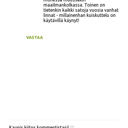
maailmankolkassa. Toinen on
tietenkin kaikki satoja vuosia vanhat
linnat - millainenhan kuiskuttelu on
käytävillä käynyt!
VASTAA
Kaunis kiitos kommentistasi! ♡