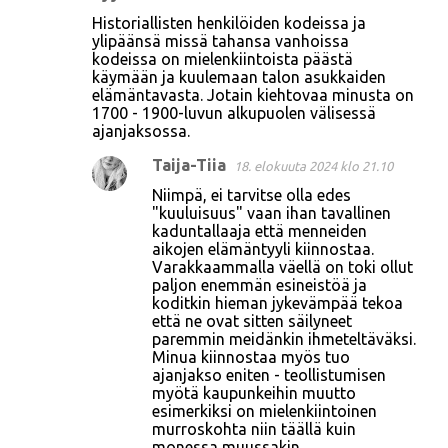
K
Historiallisten henkilöiden kodeissa ja
o
ylipäänsä missä tahansa vanhoissa
kodeissa on mielenkiintoista päästä
m
käymään ja kuulemaan talon asukkaiden
m
elämäntavasta. Jotain kiehtovaa minusta on
1700 - 1900-luvun alkupuolen välisessä
e
ajanjaksossa.
n
Taija-Tiia
18. elokuuta 2024 klo 21.10
t
Niimpä, ei tarvitse olla edes
i
"kuuluisuus" vaan ihan tavallinen
t
kaduntallaaja että menneiden
aikojen elämäntyyli kiinnostaa.
Varakkaammalla väellä on toki ollut
paljon enemmän esineistöä ja
koditkin hieman jykevämpää tekoa
että ne ovat sitten säilyneet
paremmin meidänkin ihmeteltäväksi.
Minua kiinnostaa myös tuo
ajanjakso eniten - teollistumisen
myötä kaupunkeihin muutto
esimerkiksi on mielenkiintoinen
murroskohta niin täällä kuin
monessa muussakin