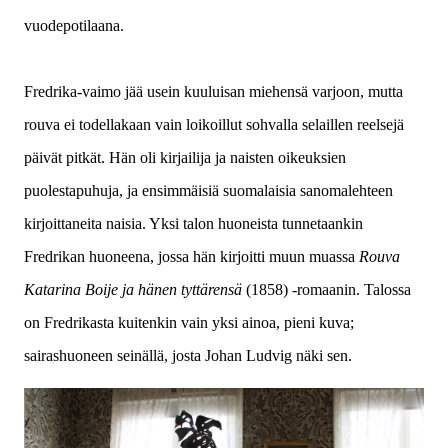
vuodepotilaana.
Fredrika-vaimo jää usein kuuluisan miehensä varjoon, mutta
rouva ei todellakaan vain loikoillut sohvalla selaillen reelsejä
päivät pitkät. Hän oli kirjailija ja naisten oikeuksien
puolestapuhuja, ja ensimmäisiä suomalaisia sanomalehteen
kirjoittaneita naisia. Yksi talon huoneista tunnetaankin
Fredrikan huoneena, jossa hän kirjoitti muun muassa
Rouva
Katarina Boije ja hänen tyttärensä
(1858) -romaanin. Talossa
on Fredrikasta kuitenkin vain yksi ainoa, pieni kuva;
sairashuoneen seinällä, josta Johan Ludvig näki sen.