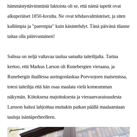
hämmästyttävimmistä faktoista oli se, että nämä tapetit ovat
alkuperäiset 1850-luvulta. Ne ovat tehdasvalmisteiset, ja siten
kalliimpia ja "parempia" kuin käsintehdyt. Tänä päivänä tilanne
taitaa olla päinvastainen!
Salissa on neljä valtavaa taulua samalta taiteilijalta. Tarina
kertoo, että Markus Larson oli Runebergien vieraana, ja
Runebergin ihaillessa auringonlaskua Porvoojoen maisemissa,
totesi taiteilija että hän osaa maalata vielä komeamman
näkymän. Kiitoksena majoituksesta ja vieraanvaraisuudesta
Larsson halusi lahjoittaa muitakin paikan päällä maalaamiaan
tauluja isäntäperheelleen.