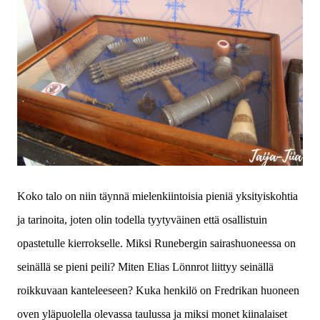
Koko talo on niin täynnä mielenkiintoisia pieniä yksityiskohtia
ja tarinoita, joten olin todella tyytyväinen että osallistuin
opastetulle kierrokselle. Miksi Runebergin sairashuoneessa on
seinällä se pieni peili? Miten Elias Lönnrot liittyy seinällä
roikkuvaan kanteleeseen? Kuka henkilö on Fredrikan huoneen
oven yläpuolella olevassa taulussa ja miksi monet kiinalaiset