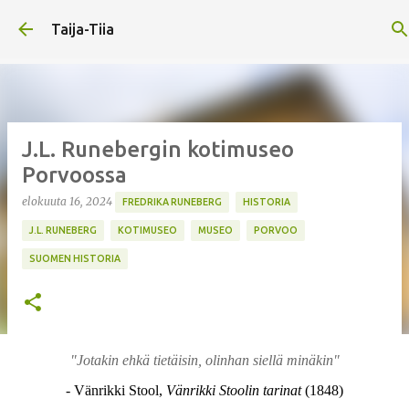
Siirry pääsisältöön
Taija-Tiia
J.L. Runebergin kotimuseo
Porvoossa
elokuuta 16, 2024
FREDRIKA RUNEBERG
HISTORIA
J.L. RUNEBERG
KOTIMUSEO
MUSEO
PORVOO
SUOMEN HISTORIA
"Jotakin ehkä tietäisin, olinhan siellä minäkin"
- Vänrikki Stool,
Vänrikki Stoolin tarinat
(1848)