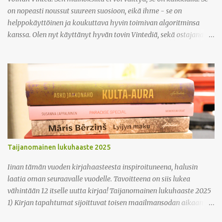
on nopeasti noussut suureen suosioon, eikä ihme - se on
helppokäyttöinen ja koukuttava hyvin toimivan algoritminsa
kanssa. Olen nyt käyttänyt hyvän tovin Vintediä, sekä ostajana
että myyjänä, ja olen tykännyt kovasti. Kaikin puolin kätevä
sivusto! Miten se siis toimii? Vinted on yksityisihmisille tarkoitettu
kirpputorialusta, jonka kautta on kätevä etsiä ja löytää aivan
kaikenlaista vaatteista kodintarvikkeisiin. Vaikka Vintediä pääsee
selaamaan ilman rekisteröitymistäkin, täytyy ostaessa ja
myydessä olla kirjautuneena sisään. Aloita siis
rekisteröitymisestä! Vinted toimii sujuvasti sekä selaimella että
sovelluksessa, olitpa sitten ostohousut jalassa tai myymässä itse.
Ostajana oma viimeaikainen huippulöytöni: farkkutakki H&M
Taijanomainen lukuhaaste 2025
Divided (10e) Löysin tuotteen jonka haluan ostaa, miten pitää
toimia? Kun ostaja löytää tuotteen jonka haluaa ostaa, hän
Iinan tämän vuoden kirjahaasteesta inspiroituneena, halusin
klikkaa 'Osta nyt', täyttää/tarkistaa tietonsa ja suorittaa mak...
laatia oman seuraavalle vuodelle. Tavoitteena on siis lukea
vähintään 12 itselle uutta kirjaa! Taijanomainen lukuhaaste 2025
1) Kirjan tapahtumat sijoittuvat toisen maailmansodan aikaan 2)
Kirjassa on alle 300 sivua 3) Lue kirja joltain naiskirjailijalta 4)