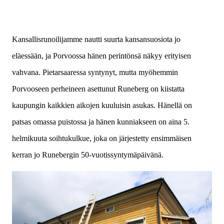
Kansallisrunoilijamme nautti suurta kansansuosiota jo
eläessään, ja Porvoossa hänen perintönsä näkyy erityisen
vahvana. Pietarsaaressa syntynyt, mutta myöhemmin
Porvooseen perheineen asettunut Runeberg on kiistatta
kaupungin kaikkien aikojen kuuluisin asukas. Hänellä on
patsas omassa puistossa ja hänen kunniakseen on aina 5.
helmikuuta soihtukulkue, joka on järjestetty ensimmäisen
kerran jo Runebergin 50-vuotissyntymäpäivänä.