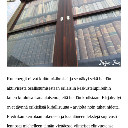
Runebergit olivat kulttuuri-ihmisiä ja se näkyi sekä heidän
aktiivisesta osallistumisestaan erilaisiin keskustelupiireihin
kuten kuuluisa Lauantaiseura, että heidän kodistaan. Kirjahyllyt
ovat täynnä erikielistä kirjallisuutta - arviolta noin tuhat nidettä.
Fredrikan kerrotaan lukeneen ja kääntäneen tekstejä sujuvasti
lennosta miehelleen tämän viettäessä viimeiset elinvuotensa