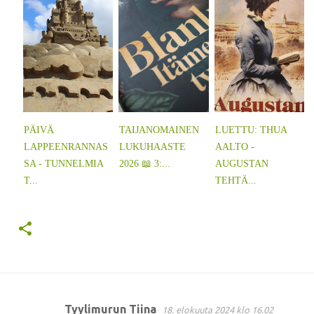
PÄIVÄ
TAIJANOMAINEN
LUETTU: THUA
LAPPEENRANNAS
LUKUHAASTE
AALTO -
SA - TUNNELMIA
2026 📖 3:...
AUGUSTAN
T...
TEHTÄ...
Tyylimurun Tiina
18. elokuuta 2024 klo 16.02