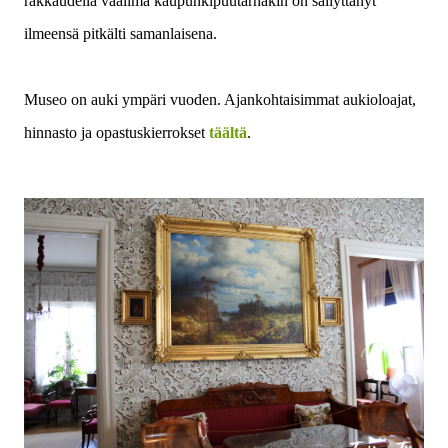
rakkaudella vaalima kaupunkipuutarhakin on säilyttänyt
ilmeensä pitkälti samanlaisena.
Museo on auki ympäri vuoden. Ajankohtaisimmat aukioloajat,
hinnasto ja opastuskierrokset
täältä
.