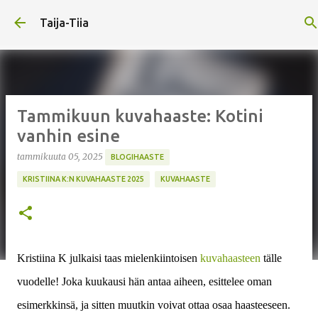
Siirry pääsisältöön
Taija-Tiia
Tammikuun kuvahaaste: Kotini
vanhin esine
tammikuuta 05, 2025
BLOGIHAASTE
KRISTIINA K:N KUVAHAASTE 2025
KUVAHAASTE
Kristiina K julkaisi taas mielenkiintoisen
kuvahaasteen
tälle
vuodelle! Joka kuukausi hän antaa aiheen, esittelee oman
esimerkkinsä, ja sitten muutkin voivat ottaa osaa haasteeseen.