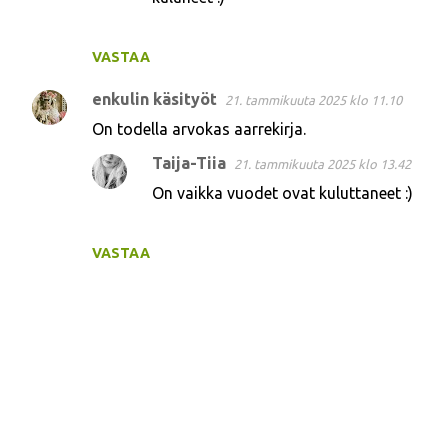
VASTAA
enkulin käsityöt
21. tammikuuta 2025 klo 11.10
On todella arvokas aarrekirja.
Taija-Tiia
21. tammikuuta 2025 klo 13.42
On vaikka vuodet ovat kuluttaneet :)
VASTAA