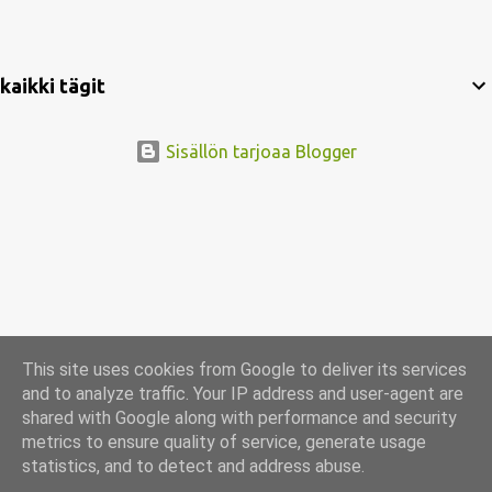
Mistä tämän projektin idea lähti liikkeelle? Ostin tämän
Adidaksen collegepuseron jo monta vuotta sitten ja ehdin käyttää
sitä tasan kerran ennen kuin siihen ilmestyi tuo kellertävä
kaikki tägit
mysteeritahra joka ei ole lähtenyt millään konstilla. Noin
miljoonannen pesukerran jälkeen kokeilin vielä peittää sitä
Sisällön tarjoaa Blogger
kangasvärillä, mutta sekään ei ollut tarpeeksi. Päätin ottaa
kirjaimellisesti kovat keinot käyttöön ja tuunata puseron niiteillä.
Etsiskelin sopivia niittejä erilaisista suomalaisista nettikaupoista,
ja sopivimmat löytyivät Cybershopista. Hintaa 50kpl pussilla oli
vaivainen euro, löytyvät täältä jos muillakin iskee inspiraatio!
Halusin puserooni mahdollisimman kevy...
This site uses cookies from Google to deliver its services
and to analyze traffic. Your IP address and user-agent are
shared with Google along with performance and security
metrics to ensure quality of service, generate usage
statistics, and to detect and address abuse.