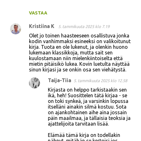
VASTAA
Kristiina K
5. tammikuuta 2025 klo 7.19
Olet jo toinen haasteeseen osallistuva jonka
kodin vanhimmaksi esineeksi on valikoitunut
kirja. Tuota en ole lukenut, ja olenkin huono
lukemaan klassikkoja, mutta sait sen
kuulostamaan niin mielenkiintoiselta että
mietin pitäisikö lukea. Kovin luetulta näyttää
sinun kirjasi ja se onkin osa sen viehätystä.
Taija-Tiia
5. tammikuuta 2025 klo 12.58
Kirjasta on helppo tarkistaakin sen
ikä, heh! Suosittelen tätä kirjaa - se
on toki synkeä, ja varsinkin lopussa
itselläni ainakin silmä kostuu. Sota
on ajankohtainen aihe aina jossain
päin maailmaa, ja tällaisia teoksia ja
ajattelijoita tarvitaan lisää.
Elämää tämä kirja on todellakin
nähnyt, mitähän se kertoisi jos