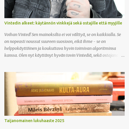
Vintedin alkeet: käytännön vinkkejä sekä ostajille että myyjille
Voihan Vinted! Sen mainoksilta ei voi välttyä, se on kaikkialla. Se
on nopeasti noussut suureen suosioon, eikä ihme - se on
helppokäyttöinen ja koukuttava hyvin toimivan algoritminsa
kanssa. Olen nyt käyttänyt hyvän tovin Vintediä, sekä ostajana
että myyjänä, ja olen tykännyt kovasti. Kaikin puolin kätevä
sivusto! Miten se siis toimii? Vinted on yksityisihmisille tarkoitettu
kirpputorialusta, jonka kautta on kätevä etsiä ja löytää aivan
kaikenlaista vaatteista kodintarvikkeisiin. Vaikka Vintediä pääsee
selaamaan ilman rekisteröitymistäkin, täytyy ostaessa ja
myydessä olla kirjautuneena sisään. Aloita siis
rekisteröitymisestä! Vinted toimii sujuvasti sekä selaimella että
sovelluksessa, olitpa sitten ostohousut jalassa tai myymässä itse.
Ostajana oma viimeaikainen huippulöytöni: farkkutakki H&M
Taijanomainen lukuhaaste 2025
Divided (10e) Löysin tuotteen jonka haluan ostaa, miten pitää