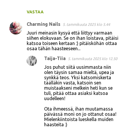
VASTAA
Charming Nails
5. tammikuuta 2025 klo 5.44
Juuri meinasin kysyä että liittyy varmaan
siihen elokuvaan. Se on ihan loistava, pitäisi
katsoa toiseen kertaan :) pitäisköhän ottaa
osaa tähän haasteeseen...
Taija-Tiia
5. tammikuuta 2025 klo 12.50
Jos puhut siitä uusimmasta niin
olen täysin samaa mieltä, upea ja
synkkä teos. Yksi katsomiskerta
täälläkin vasta, katsoin sen
muistaakseni melkein heti kun se
tuli, pitää ottaa asiaksi katsoa
uudelleen!
Ota ihmeessä, ihan muutamassa
päivässä moni on jo ottanut osaa!
Mielenkiintoista lueskella muiden
haasteita :)