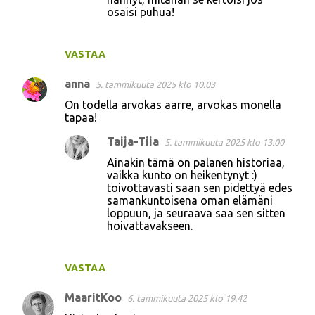
osaisi puhua!
VASTAA
anna
5. tammikuuta 2025 klo 10.03
On todella arvokas aarre, arvokas monella
tapaa!
Taija-Tiia
5. tammikuuta 2025 klo 13.00
Ainakin tämä on palanen historiaa,
vaikka kunto on heikentynyt :)
toivottavasti saan sen pidettyä edes
samankuntoisena oman elämäni
loppuun, ja seuraava saa sen sitten
hoivattavakseen.
VASTAA
MaaritKoo
6. tammikuuta 2025 klo 19.42