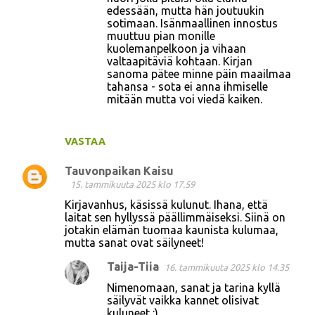
edessään, mutta hän joutuukin
sotimaan. Isänmaallinen innostus
muuttuu pian monille
kuolemanpelkoon ja vihaan
valtaapitäviä kohtaan. Kirjan
sanoma pätee minne päin maailmaa
tahansa - sota ei anna ihmiselle
mitään mutta voi viedä kaiken.
VASTAA
Tauvonpaikan Kaisu
15. tammikuuta 2025 klo 17.59
Kirjavanhus, käsissä kulunut. Ihana, että
laitat sen hyllyssä päällimmäiseksi. Siinä on
jotakin elämän tuomaa kaunista kulumaa,
mutta sanat ovat säilyneet!
Taija-Tiia
16. tammikuuta 2025 klo 14.35
Nimenomaan, sanat ja tarina kyllä
säilyvät vaikka kannet olisivat
kuluneet :)