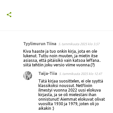
Tyylimurun Tiina
5. tammikuuta 2025 klo 3.57
K
Kiva haaste ja tuo onkin kirja, jota en ole
o
lukenut. Tuttu noin muuten, ja mietin itse
asiassa, että pitäisikö vain katsoa leffana..
m
siitä tehtiin joku versio viime vuonna.(?)
m
Taija-Tiia
5. tammikuuta 2025 klo 12.47
e
Tätä kirjaa suosittelen, ei ole syyttä
n
klassikoksi noussut. Netflixiin
t
ilmestyi vuonna 2022 uusi elokuva
kirjasta, ja se oli mielestäni ihan
i
onnistunut! Aiemmat elokuvat olivat
t
vuosilta 1930 ja 1979, joten oli jo
aikakin :)