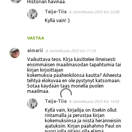
Historian havinaa.
Taija-Tiia
6. tammikuuta 2025 klo 23.00
Kyllä vain! :)
VASTAA
aimarii
8. tammikuuta 2025 klo 11.34
Vaikuttava teos. KIrja käsittelee ilmeisesti
ensimmäisen maailmasodan tapahtumia tai
kirjan kirjoittajan
kokemuksia päähenkilönsä kautta? Aiheesta
tehtyä elokuvaa en ole pystynyt katsomaan.
Sotaa käydään taas monella puolen
maailmaa.
Taija-Tiia
8. tammikuuta 2025 klo 14.05
Kyllä vain, kirjailija on itsekin ollut
rintamalla ja perustaa kirjan
kokemuksiinsa ja niistä heränneisiin
ajatuksiin. Kirjan päähahmo Paul on
nuori jolla pitäisi olla elämä