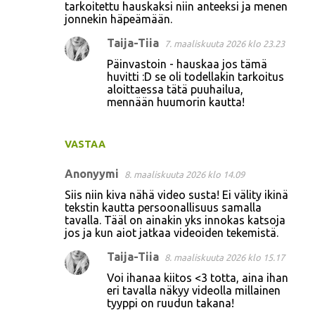
tarkoitettu hauskaksi niin anteeksi ja menen
jonnekin häpeämään.
Taija-Tiia
7. maaliskuuta 2026 klo 23.23
Päinvastoin - hauskaa jos tämä
huvitti :D se oli todellakin tarkoitus
aloittaessa tätä puuhailua,
mennään huumorin kautta!
VASTAA
Anonyymi
8. maaliskuuta 2026 klo 14.09
Siis niin kiva nähä video susta! Ei välity ikinä
tekstin kautta persoonallisuus samalla
tavalla. Tääl on ainakin yks innokas katsoja
jos ja kun aiot jatkaa videoiden tekemistä.
Taija-Tiia
8. maaliskuuta 2026 klo 15.17
Voi ihanaa kiitos <3 totta, aina ihan
eri tavalla näkyy videolla millainen
tyyppi on ruudun takana!