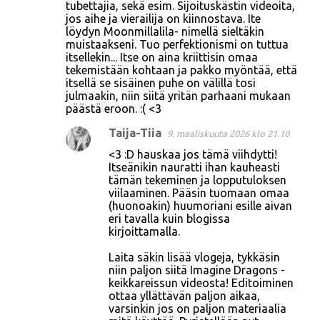
tubettajia, sekä esim. Sijoituskästin videoita,
jos aihe ja vierailija on kiinnostava. Ite
löydyn Moonmillalila- nimellä sieltäkin
muistaakseni. Tuo perfektionismi on tuttua
itsellekin... Itse on aina kriittisin omaa
tekemistään kohtaan ja pakko myöntää, että
itsellä se sisäinen puhe on välillä tosi
julmaakin, niin siitä yritän parhaani mukaan
päästä eroon. :( <3
Taija-Tiia
9. maaliskuuta 2026 klo 21.10
<3 :D hauskaa jos tämä viihdytti!
Itseänikin nauratti ihan kauheasti
tämän tekeminen ja lopputuloksen
viilaaminen. Pääsin tuomaan omaa
(huonoakin) huumoriani esille aivan
eri tavalla kuin blogissa
kirjoittamalla.
Laita säkin lisää vlogeja, tykkäsin
niin paljon siitä Imagine Dragons -
keikkareissun videosta! Editoiminen
ottaa yllättävän paljon aikaa,
varsinkin jos on paljon materiaalia