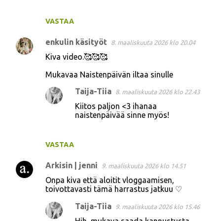
VASTAA
enkulin käsityöt
8. maaliskuuta 2026 klo 20.04
Kiva video.🥰🥰🥰
Mukavaa Naistenpäivän iltaa sinulle
Taija-Tiia
8. maaliskuuta 2026 klo 22.43
Kiitos paljon <3 ihanaa
naistenpäivää sinne myös!
VASTAA
Arkisin | jenni
9. maaliskuuta 2026 klo 14.51
Onpa kiva että aloitit vloggaamisen,
toivottavasti tämä harrastus jatkuu ♡
Taija-Tiia
9. maaliskuuta 2026 klo 15.46