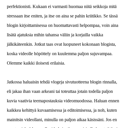
perfektionisti. Kukaan ei varmasti huomaa niitä seikkoja mitä
stressaan itse eniten, ja itse on aina se pahin kriitikko. Se tässä
blogin kirjoittamisessa on huomattavasti helpompaa, voin aina
lisätä ajatuksia mihin tahansa väliin ja korjailla vaikka
jälkikäteenkin. Jotkut taas ovat luopuneet kokonaan blogista,
koska videolle höpöttely on kuulemma paljon sujuvampaa.
Olemme kaikki iloisesti erilaisia.
Jatkossa haluaisin tehdä vlogeja sivutuotteena blogin rinnalla,
eli jakaa ihan vaan arkeani tai toteuttaa jotain todella paljon
kuvia vaativia teemapostauksia videomuodossa. Haluan ennen
kaikkea kehittyä kuvaamisessa ja editoimisessa, ja noh, kuten
mainitsin videollani, minulla on paljon aikaa käsissäni. Jos en