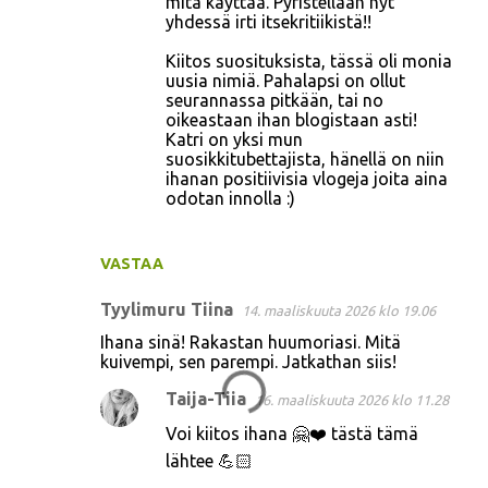
mitä käyttää. Pyristellään nyt
yhdessä irti itsekritiikistä!!
Kiitos suosituksista, tässä oli monia
uusia nimiä. Pahalapsi on ollut
seurannassa pitkään, tai no
oikeastaan ihan blogistaan asti!
Katri on yksi mun
suosikkitubettajista, hänellä on niin
ihanan positiivisia vlogeja joita aina
odotan innolla :)
VASTAA
Tyylimuru Tiina
14. maaliskuuta 2026 klo 19.06
Ihana sinä! Rakastan huumoriasi. Mitä
kuivempi, sen parempi. Jatkathan siis!
Taija-Tiia
16. maaliskuuta 2026 klo 11.28
Voi kiitos ihana 🤗❤️ tästä tämä
lähtee 💪🏻