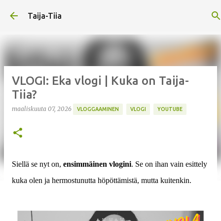
Siirry pääsisältöön
Taija-Tiia
VLOGI: Eka vlogi | Kuka on Taija-
Tiia?
maaliskuuta 07, 2026
VLOGGAAMINEN
VLOGI
YOUTUBE
Siellä se nyt on,
ensimmäinen vlogini
. Se on ihan vain esittely
kuka olen ja hermostunutta höpöttämistä, mutta kuitenkin.