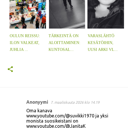
OULUN REISSU:
TÄRKEINTÄ ON
VARASLÄHTÖ
ILON VALKEAT,
ALOITTAMINEN:
KESÄTÖIHIN,
JUHLIA ...
KUNTOSAL...
UUSI ARKI VL...
Anonyymi
7. maaliskuuta 2026 klo 14.19
K
Oma kanava
o
www.youtube.com/@suvikki1970 ja yksi
monista suosikeistani on
m
www.youtube.com/@JanitaK