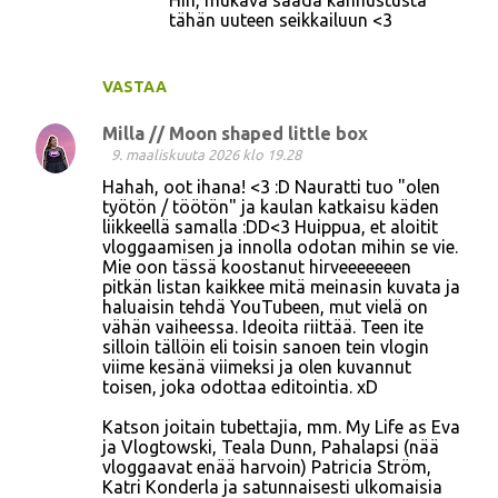
Hih, mukava saada kannustusta
tähän uuteen seikkailuun <3
VASTAA
Milla // Moon shaped little box
9. maaliskuuta 2026 klo 19.28
Hahah, oot ihana! <3 :D Nauratti tuo "olen
työtön / töötön" ja kaulan katkaisu käden
liikkeellä samalla :DD<3 Huippua, et aloitit
vloggaamisen ja innolla odotan mihin se vie.
Mie oon tässä koostanut hirveeeeeeen
pitkän listan kaikkee mitä meinasin kuvata ja
haluaisin tehdä YouTubeen, mut vielä on
vähän vaiheessa. Ideoita riittää. Teen ite
silloin tällöin eli toisin sanoen tein vlogin
viime kesänä viimeksi ja olen kuvannut
toisen, joka odottaa editointia. xD
Katson joitain tubettajia, mm. My Life as Eva
ja Vlogtowski, Teala Dunn, Pahalapsi (nää
vloggaavat enää harvoin) Patricia Ström,
Katri Konderla ja satunnaisesti ulkomaisia