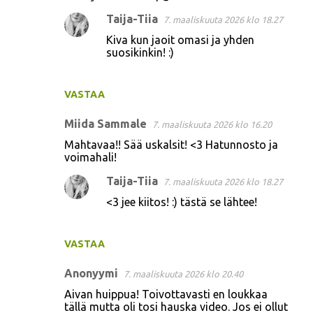
m
Taija-Tiia
7. maaliskuuta 2026 klo 18.27
e
Kiva kun jaoit omasi ja yhden
n
suosikinkin! :)
t
i
VASTAA
t
Miida Sammale
7. maaliskuuta 2026 klo 16.20
Mahtavaa!! Sää uskalsit! <3 Hatunnosto ja
voimahali!
Taija-Tiia
7. maaliskuuta 2026 klo 18.27
<3 jee kiitos! :) tästä se lähtee!
VASTAA
Anonyymi
7. maaliskuuta 2026 klo 20.40
Aivan huippua! Toivottavasti en loukkaa
tällä mutta oli tosi hauska video. Jos ei ollut