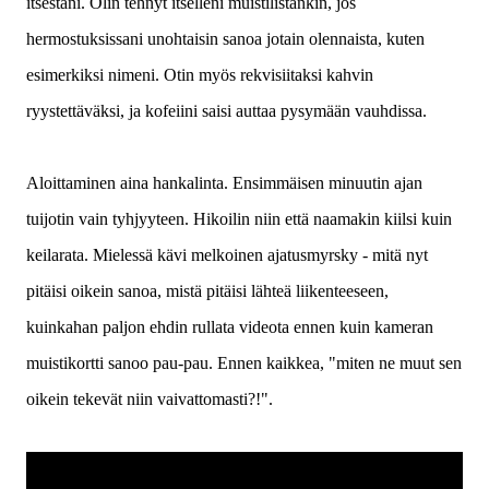
itsestäni. Olin tehnyt itselleni muistilistankin, jos
hermostuksissani unohtaisin sanoa jotain olennaista, kuten
esimerkiksi nimeni. Otin myös rekvisiitaksi kahvin
ryystettäväksi, ja kofeiini saisi auttaa pysymään vauhdissa.
Aloittaminen aina hankalinta. Ensimmäisen minuutin ajan
tuijotin vain tyhjyyteen. Hikoilin niin että naamakin kiilsi kuin
keilarata. Mielessä kävi melkoinen ajatusmyrsky - mitä nyt
pitäisi oikein sanoa, mistä pitäisi lähteä liikenteeseen,
kuinkahan paljon ehdin rullata videota ennen kuin kameran
muistikortti sanoo pau-pau. Ennen kaikkea, "miten ne muut sen
oikein tekevät niin vaivattomasti?!".