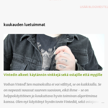
k
LISÄÄ BLOGIVIESTE
o
m
m
e
kuukauden luetuimmat
n
t
t
i
Vintedin alkeet: käytännön vinkkejä sekä ostajille että myyjille
Voihan Vinted! Sen mainoksilta ei voi välttyä, se on kaikkialla. Se
on nopeasti noussut suureen suosioon, eikä ihme - se on
helppokäyttöinen ja koukuttava hyvin toimivan algoritminsa
kanssa. Olen nyt käyttänyt hyvän tovin Vintediä, sekä ostajana
että myyjänä, ja olen tykännyt kovasti. Kaikin puolin kätevä