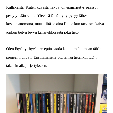
Kallaxeista. K
uten kuvasta näkyy, on epäjärjestys päässyt
pesiytymään sinne. Yleensä tämä hylly pysyy lähes
koskemattomana, mutta siitä se aina lähtee kun tarvitsee kaivaa
jonkun tietyn levyn kansivihkosesta joku tieto.
Olen löytänyt hyvän reseptin saada kaikki mahtumaan tähän
pieneen hyllyyn. Ensimmäisenä piti laittaa tietenkin CD:t
takaisin aikajärjestykseen: