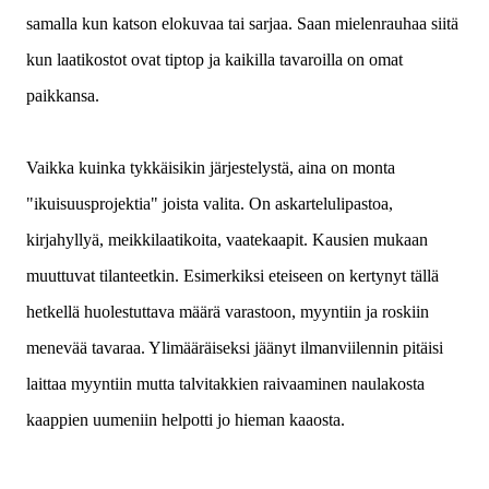
samalla kun katson elokuvaa tai sarjaa. Saan mielenrauhaa siitä
kun laatikostot ovat tiptop ja kaikilla tavaroilla on omat
paikkansa.
Vaikka kuinka tykkäisikin järjestelystä, aina on monta
"ikuisuusprojektia" joista valita. On askartelulipastoa,
kirjahyllyä, meikkilaatikoita, vaatekaapit. Kausien mukaan
muuttuvat tilanteetkin. Esimerkiksi eteiseen on kertynyt tällä
hetkellä huolestuttava määrä varastoon, myyntiin ja roskiin
menevää tavaraa. Ylimääräiseksi jäänyt ilmanviilennin pitäisi
laittaa myyntiin mutta talvitakkien raivaaminen naulakosta
kaappien uumeniin helpotti jo hieman kaaosta.