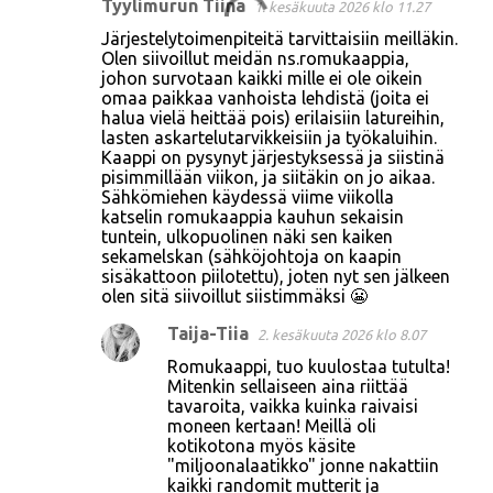
Tyylimurun Tiina
1. kesäkuuta 2026 klo 11.27
Järjestelytoimenpiteitä tarvittaisiin meilläkin.
Olen siivoillut meidän ns.romukaappia,
johon survotaan kaikki mille ei ole oikein
omaa paikkaa vanhoista lehdistä (joita ei
halua vielä heittää pois) erilaisiin latureihin,
lasten askartelutarvikkeisiin ja työkaluihin.
Kaappi on pysynyt järjestyksessä ja siistinä
pisimmillään viikon, ja siitäkin on jo aikaa.
Sähkömiehen käydessä viime viikolla
katselin romukaappia kauhun sekaisin
tuntein, ulkopuolinen näki sen kaiken
sekamelskan (sähköjohtoja on kaapin
sisäkattoon piilotettu), joten nyt sen jälkeen
olen sitä siivoillut siistimmäksi 😬
Taija-Tiia
2. kesäkuuta 2026 klo 8.07
Romukaappi, tuo kuulostaa tutulta!
Mitenkin sellaiseen aina riittää
tavaroita, vaikka kuinka raivaisi
moneen kertaan! Meillä oli
kotikotona myös käsite
"miljoonalaatikko" jonne nakattiin
kaikki randomit mutterit ja