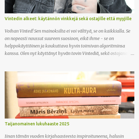
Vintedin alkeet: käytännön vinkkejä sekä ostajille että myyjille
Voihan Vinted! Sen mainoksilta ei voi välttyä, se on kaikkialla. Se
on nopeasti noussut suureen suosioon, eikä ihme - se on
helppokäyttöinen ja koukuttava hyvin toimivan algoritminsa
kanssa. Olen nyt käyttänyt hyvän tovin Vintediä, sekä ostajana
että myyjänä, ja olen tykännyt kovasti. Kaikin puolin kätevä
sivusto! Miten se siis toimii? Vinted on yksityisihmisille tarkoitettu
kirpputorialusta, jonka kautta on kätevä etsiä ja löytää aivan
kaikenlaista vaatteista kodintarvikkeisiin. Vaikka Vintediä pääsee
selaamaan ilman rekisteröitymistäkin, täytyy ostaessa ja
myydessä olla kirjautuneena sisään. Aloita siis
rekisteröitymisestä! Vinted toimii sujuvasti sekä selaimella että
sovelluksessa, olitpa sitten ostohousut jalassa tai myymässä itse.
Ostajana oma viimeaikainen huippulöytöni: farkkutakki H&M
Taijanomainen lukuhaaste 2025
Divided (10e) Löysin tuotteen jonka haluan ostaa, miten pitää
toimia? Kun ostaja löytää tuotteen jonka haluaa ostaa, hän
Iinan tämän vuoden kirjahaasteesta inspiroituneena, halusin