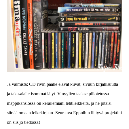
Ja valmista: CD-rivin päälle elävät kuvat, sivuun kirjallisuutta
ja taka-alalle isommat lätyt. Vinyylien taakse piilotetussa
mappikansiossa on keräilemiäni lehtileikkeitä, ja ne pitäisi
siirtää omaan leikekirjaan.
Seuraava Eppuihin liittyvä projektini
on siis jo tiedossa!