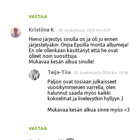
t
VASTAA
Kristiina K
30. toukokuuta 2026 klo 8.07
Hieno järjestys sinulla on ja oli jo ennen
järjestelyäkin. Onpa Epuilla monta albumeja!
En ole ollenkaan käsittänyt että he ovat
olleet noin suosittuja.
Mukavaa kesän alkua sinulle!
Taija-Tiia
30. toukokuuta 2026 klo 18.46
Paljon ovat tosiaan julkaisseet
vuosikymmenien varrella, olen
halunnut saada myös kaikki
kokoelmat ja livelevytkin hyllyyn :)
Mukavaa kesän alkua sinne myös <3
VASTAA