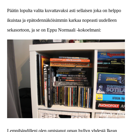
Päätin lopulta valita kuvattavaksi asti sellaisen joka on helppo
ikuistaa ja epätodennäköisimmin karkaa nopeasti uudelleen
sekasortoon, ja se on Eppu Normaali -kokoelmani:
Lempibändilleni olen omistanut oman hyllyn yhdestä Ikean