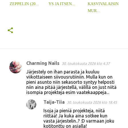
ZEPPELIN (20...
YS JA ITSEN...
KASVIVALAISIN
MUR...
Charming Nails
30. toukokuuta 2026 klo 4.37
K
Järjestely on ihan parasta ja kuuluu
o
viikottaiseen siivousrutiiniin. Mulla kun on
pieni asunto niin sekasorto syntyy helposti
m
niin aina pitää järjestellä, välillä on just niitä
m
isompia projekteja esim vaatekaappeja...
e
Taija-Tiia
30. toukokuuta 2026 klo 18.45
n
Isoja ja pieniä projekteja, niitä
t
riittää! Ja kuka aina sotkee kun
vasta järjestelin..? :D varmaan joku
i
kotitonttu on asialla!