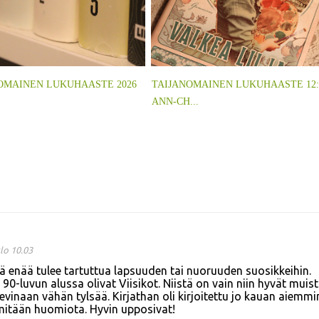
OMAINEN LUKUHAASTE 2026
TAIJANOMAINEN LUKUHAASTE 12
ANN-CH...
lo 10.03
 enää tulee tartuttua lapsuuden tai nuoruuden suosikkeihin.
90-luvun alussa olivat Viisikot. Niistä on vain niin hyvät muist
olevinaan vähän tylsää. Kirjathan oli kirjoitettu jo kauan aiemmi
 mitään huomiota. Hyvin upposivat!