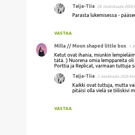
Taija-Tiia
28. toukokuuta 2026 
e
Parasta lukemisessa - pääse
n
t
i
VASTAA
t
Milla // Moon shaped little box
1. 
Ketut ovat ihania, miunkin lempieläimi
tätä. :) Nuorena omia lemppareita ol
Porttia ja Replicat, varmaan tuttuja s
Taija-Tiia
2. kesäkuuta 2026 klo
Kaikki ovat tuttuja, mutta va
pitäisi olla vielä se tiiliskiv
VASTAA