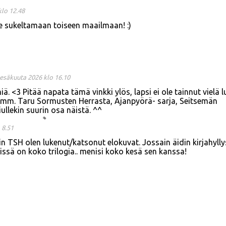
klo 12.48
e sukeltamaan toiseen maailmaan! :)
kesäkuuta 2026 klo 16.10
ä. <3 Pitää napata tämä vinkki ylös, lapsi ei ole tainnut vielä 
i mm. Taru Sormusten Herrasta, Ajanpyörä- sarja, Seitsemän
iullekin suurin osa näistä. ^^
 8.51
in TSH olen lukenut/katsonut elokuvat. Jossain äidin kirjahyll
i missä on koko trilogia.. menisi koko kesä sen kanssa!