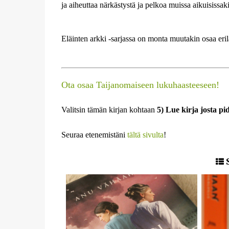
ja aiheuttaa närkästystä ja pelkoa muissa aikuisissak
Eläinten arkki -sarjassa on monta muutakin osaa erila
Ota osaa Taijanomaiseen lukuhaasteeseen!
Valitsin tämän kirjan kohtaan
5) Lue kirja josta pi
Seuraa etenemistäni
tältä sivulta
!
S