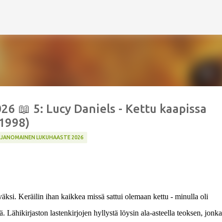
Siirry pääsisältöön
6 📖 5: Lucy Daniels - Kettu kaapissa
 1998)
IJANOMAINEN LUKUHAASTE 2026
ksi. Keräilin ihan kaikkea missä sattui olemaan kettu - minulla oli
ä. Lähikirjaston lastenkirjojen hyllystä löysin ala-asteella teoksen, jonka