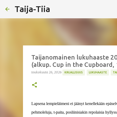
Taija-Tiia
Taijanomainen lukuhaaste 202
(alkup. Cup in the Cupboard,
toukokuuta 26, 2026
KIRJALLISUUS
LUKUHAASTE
TA
Lapsena lempieläimeni ei jäänyt kenellekään epäselvä
pehmoleluja, t-paita, posliinisiakin repolaisia hyllyss