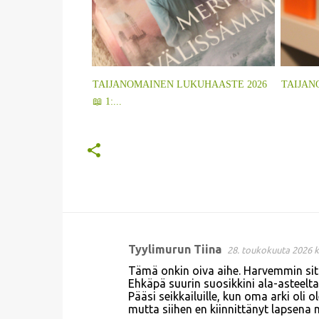
TAIJANOMAINEN LUKUHAASTE 2026
TAIJAN
📖 1:...
Tyylimurun Tiina
28. toukokuuta 2026 k
K
Tämä onkin oiva aihe. Harvemmin sitä
o
Ehkäpä suurin suosikkini ala-asteelta 
Pääsi seikkailuille, kun oma arki oli 
m
mutta siihen en kiinnittänyt lapsena
m