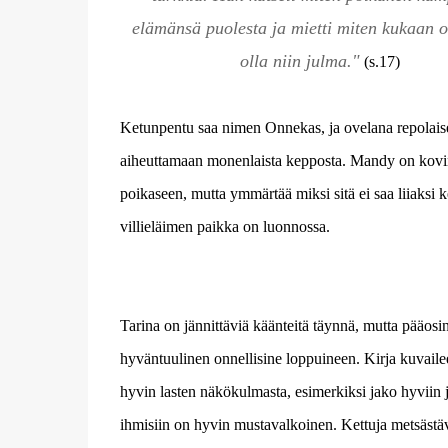
elämänsä puolesta ja mietti miten kukaan o
olla niin julma."
(s.17)
Ketunpentu saa nimen Onnekas, ja ovelana repolaise
aiheuttamaan monenlaista kepposta. Mandy on kovin
poikaseen, mutta ymmärtää miksi sitä ei saa liiaksi k
villieläimen paikka on luonnossa.
Tarina on jännittäviä käänteitä täynnä, mutta pääosi
hyväntuulinen onnellisine loppuineen. Kirja kuvail
hyvin lasten näkökulmasta, esimerkiksi jako hyviin 
ihmisiin on hyvin mustavalkoinen. Kettuja metsästäv