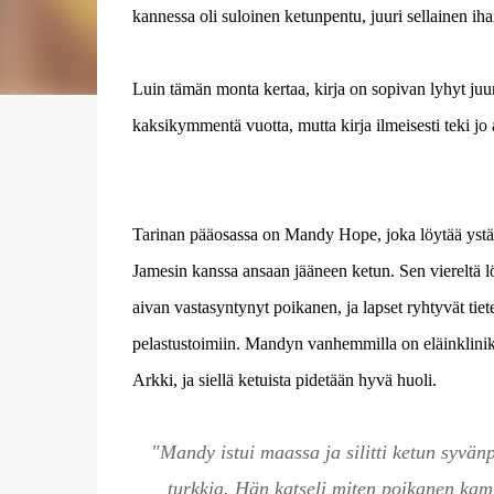
kannessa oli suloinen ketunpentu, juuri sellainen ihan
Luin tämän monta kertaa, kirja on sopivan lyhyt juurik
kaksikymmentä vuotta, mutta kirja ilmeisesti teki j
Tarinan pääosassa on Mandy Hope, joka löytää yst
Jamesin kanssa ansaan jääneen ketun. Sen viereltä 
aivan vastasyntynyt poikanen, ja lapset ryhtyvät tiet
pelastustoimiin. Mandyn vanhemmilla on eläinklini
Arkki, ja siellä ketuista pidetään hyvä huoli.
"Mandy istui maassa ja silitti ketun syvän
turkkia. Hän katseli miten poikanen kam