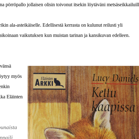
a pörröpallo jollaisen olisin toivonut itsekin löytäväni metsäseikkailuill
in ala-asteikäiselle. Edellisestä kerrasta on kulunut reilusti yli
o aikoinaan vaikutuksen kun muistan tarinan ja kansikuvan edelleen.
ävänsä
löytyy myös
enkin
kka Eläinten
punaista
ppaili