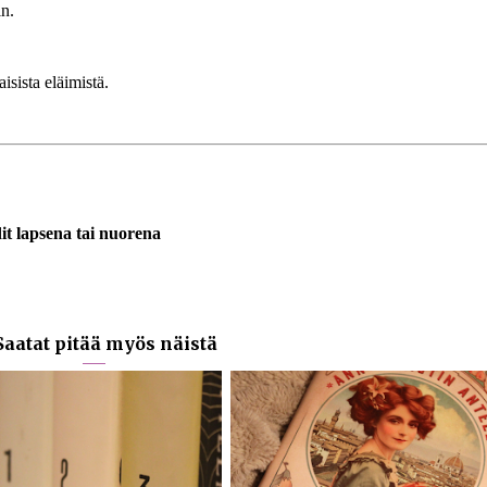
in.
isista eläimistä.
dit lapsena tai nuorena
aatat pitää myös näistä