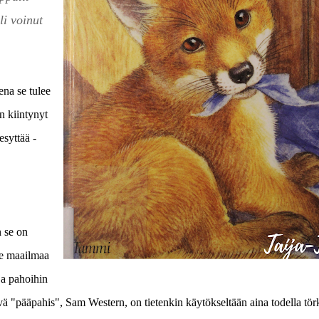
li voinut
na se tulee
 kiintynyt
esyttää -
n se on
ee maailmaa
ja pahoihin
ä "pääpahis", Sam Western, on tietenkin käytökseltään aina todella tör