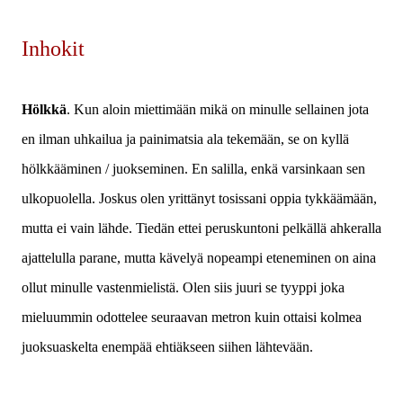
Inhokit
Hölkkä
. Kun aloin miettimään mikä on minulle sellainen jota
en ilman uhkailua ja painimatsia ala tekemään, se on kyllä
hölkkääminen / juokseminen. En salilla, enkä varsinkaan sen
ulkopuolella. Joskus olen yrittänyt tosissani oppia tykkäämään,
mutta ei vain lähde. Tiedän ettei peruskuntoni pelkällä ahkeralla
ajattelulla parane, mutta kävelyä nopeampi eteneminen on aina
ollut minulle vastenmielistä. Olen siis juuri se tyyppi joka
mieluummin odottelee seuraavan metron kuin ottaisi kolmea
juoksuaskelta enempää ehtiäkseen siihen lähtevään.