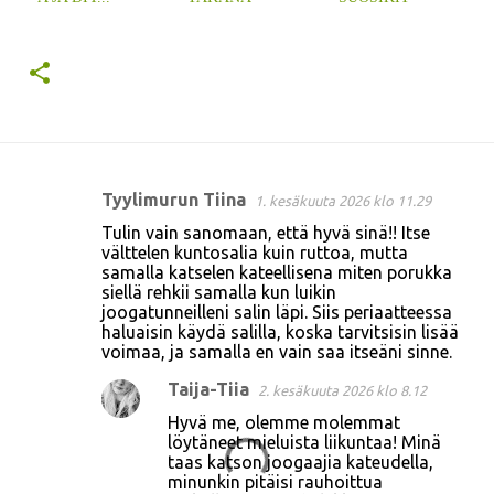
Tyylimurun Tiina
1. kesäkuuta 2026 klo 11.29
K
Tulin vain sanomaan, että hyvä sinä!! Itse
o
välttelen kuntosalia kuin ruttoa, mutta
samalla katselen kateellisena miten porukka
m
siellä rehkii samalla kun luikin
m
joogatunneilleni salin läpi. Siis periaatteessa
haluaisin käydä salilla, koska tarvitsisin lisää
e
voimaa, ja samalla en vain saa itseäni sinne.
n
Taija-Tiia
2. kesäkuuta 2026 klo 8.12
t
Hyvä me, olemme molemmat
i
löytäneet mieluista liikuntaa! Minä
t
taas katson joogaajia kateudella,
minunkin pitäisi rauhoittua