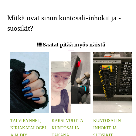
Mitkä ovat sinun kuntosali-inhokit ja -
suosikit?
Saatat pitää myös näistä
TALVIKYNNET,
KAKSI VUOTTA
KUNTOSALIN
KIRJAKATALOGEJ
KUNTOSALIA
INHOKIT JA
A JA DIY...
TAKANA
SUOSIKIT