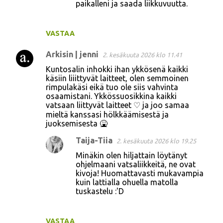
paikalleni ja saada liikkuvuutta.
VASTAA
Arkisin | jenni
2. kesäkuuta 2026 klo 11.41
Kuntosalin inhokki ihan ykkösenä kaikki
käsiin liiittyvät laitteet, olen semmoinen
rimpulakäsi eikä tuo ole siis vahvinta
osaamistani. Ykkössuosikkina kaikki
vatsaan liittyvät laitteet ♡ ja joo samaa
mieltä kanssasi hölkkäämisestä ja
juoksemisesta 🤮
Taija-Tiia
2. kesäkuuta 2026 klo 19.25
Minäkin olen hiljattain löytänyt
ohjelmaani vatsaliikkeitä, ne ovat
kivoja! Huomattavasti mukavampia
kuin lattialla ohuella matolla
tuskastelu :'D
VASTAA