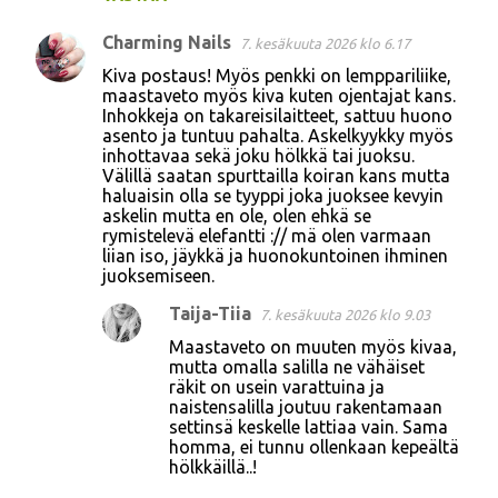
Charming Nails
7. kesäkuuta 2026 klo 6.17
Kiva postaus! Myös penkki on lemppariliike,
maastaveto myös kiva kuten ojentajat kans.
Inhokkeja on takareisilaitteet, sattuu huono
asento ja tuntuu pahalta. Askelkyykky myös
inhottavaa sekä joku hölkkä tai juoksu.
Välillä saatan spurttailla koiran kans mutta
haluaisin olla se tyyppi joka juoksee kevyin
askelin mutta en ole, olen ehkä se
rymistelevä elefantti :// mä olen varmaan
liian iso, jäykkä ja huonokuntoinen ihminen
juoksemiseen.
Taija-Tiia
7. kesäkuuta 2026 klo 9.03
Maastaveto on muuten myös kivaa,
mutta omalla salilla ne vähäiset
räkit on usein varattuina ja
naistensalilla joutuu rakentamaan
settinsä keskelle lattiaa vain. Sama
homma, ei tunnu ollenkaan kepeältä
hölkkäillä..!