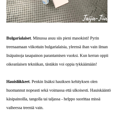
Bulgarialaiset
. Minussa asuu siis pieni masokisti! Pyrin
treenaamaan viikottain bulgarialaisia, yleensä ihan vain ilman
lisäpainoja tasapainon parantamisen vuoksi. Kun kerran oppii
oikeanlaisen tekniikan, tästäkin voi oppia tykkäämään!
Hauisliikkeet
. Penkin lisäksi hauiksen kehityksen olen
huomannut nopeasti sekä voimassa että ulkoisesti. Hauiskääntö
käsipainoilla, tangolla tai taljassa - helppo suorittaa missä
vaiheessa treeniä vain.