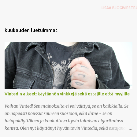
k
LISÄÄ BLOGIVIESTE
o
m
m
e
kuukauden luetuimmat
n
t
t
i
Vintedin alkeet: käytännön vinkkejä sekä ostajille että myyjille
Voihan Vinted! Sen mainoksilta ei voi välttyä, se on kaikkialla. Se
on nopeasti noussut suureen suosioon, eikä ihme - se on
helppokäyttöinen ja koukuttava hyvin toimivan algoritminsa
kanssa. Olen nyt käyttänyt hyvän tovin Vintediä, sekä ostajana
että myyjänä, ja olen tykännyt kovasti. Kaikin puolin kätevä